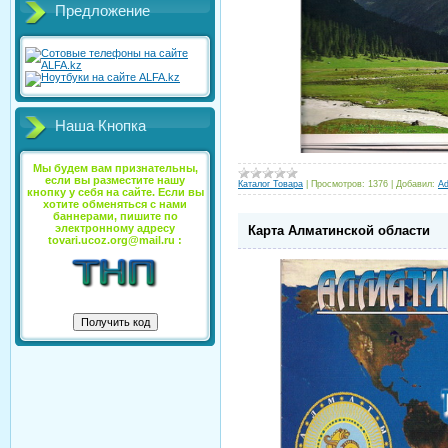
Предложение
Наша Кнопка
Мы будем вам признательны,
если вы разместите нашу
Каталог Товара
|
Просмотров:
1376
|
Добавил:
A
кнопку у себя на сайте. Если вы
хотите обменяться с нами
баннерами, пишите по
электронному адресу
Карта Алматинской области
tovari.ucoz.org@mail.ru :